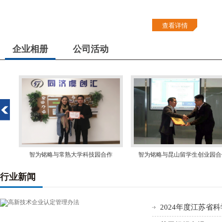
查看详情
企业相册
公司活动
作
智为铭略与昆山留学生创业园合作
智为铭略与金鸡湖创业长廊众创空
作
行业新闻
2024年度江苏