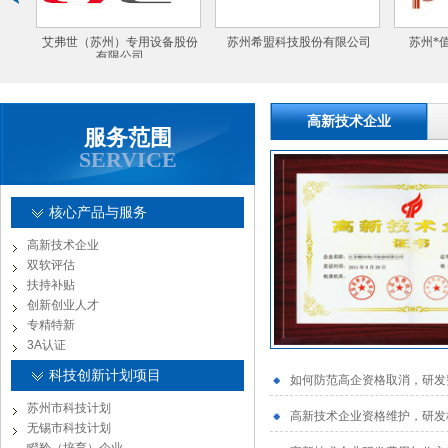
股份
苏州希盟科技股份有限公司
苏州*值电子工业有限公司
前途汽
高新技术企业
服务范围
SERVICE
核心产品与服务
高新技术企业
双软评估
扶持补贴
创新创业人才
专精特新
3A认证
科技创新计划项目
如何防范高企资格取消，研发
苏州市科技计划
高新技术企业资格维护，研发
无锡市科技计划