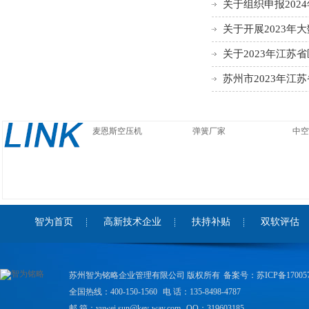
关于组织申报20
关于开展2023
略转发】
关于2023年江
发】
苏州市2023年
发】
麦恩斯空压机
弹簧厂家
中空
智为首页
高新技术企业
扶持补贴
双软评估
苏州智为铭略企业管理有限公司
版权所有
备案号：
苏ICP备17005
全国热线：400-150-1560
电 话：135-8498-4787
邮 箱：yuwei.sun@key-way.com
QQ：319603185