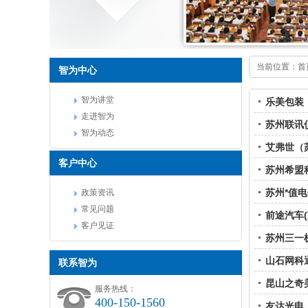
当前位置：
首
智为中心
智为讲堂
乐美包装
走进智为
苏州联讯
智为动态
艾弗世（
客户中心
苏州希盟
苏州*值
政策资讯
常见问题
前途汽车
客户见证
苏州三一
山石网科
联系智为
昆山之奇
服务热线：
400-150-1560
友达光电