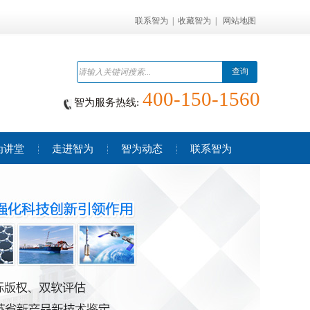
联系智为
|
收藏智为
|
网站地图
查询
400-150-1560
智为服务热线:
为讲堂
走进智为
智为动态
联系智为