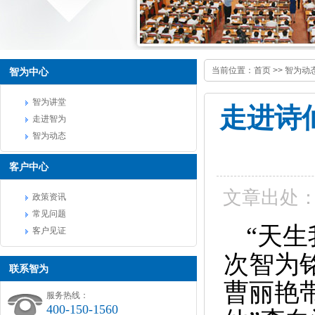
当前位置：
首页
>>
智为动
智为中心
智为讲堂
走进诗
走进智为
智为动态
客户中心
文章出处
政策资讯
常见问题
“天
客户见证
次智为
联系智为
曹丽艳
服务热线：
400-150-1560