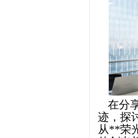
在分
迹，探
从**荣