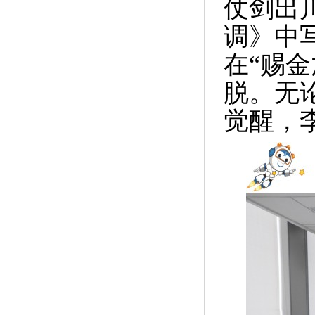
仗剑出
调》中
在“赐金
脱。无
觉醒，