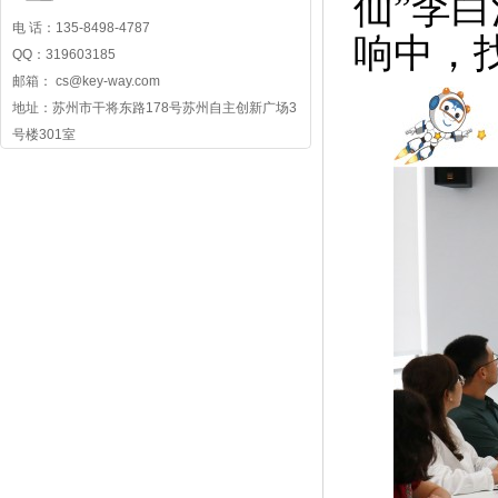
仙”李
电 话：135-8498-4787
响中，
QQ：319603185
邮箱： cs@key-way.com
地址：苏州市干将东路178号苏州自主创新广场3
号楼301室