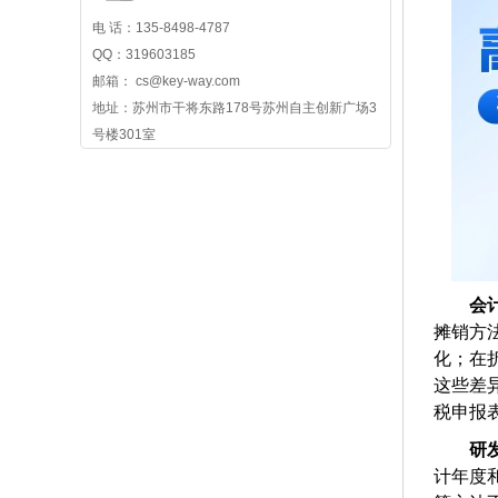
电 话：135-8498-4787
QQ：319603185
邮箱： cs@key-way.com
地址：苏州市干将东路178号苏州自主创新广场3
号楼301室
会
摊销方
化；在
这些差
税申报
研
计年度