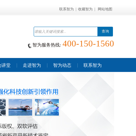
联系智为
|
收藏智为
|
网站地图
查询
400-150-1560
智为服务热线:
为讲堂
走进智为
智为动态
联系智为