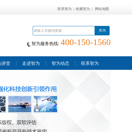
联系智为
|
收藏智为
|
网站地图
查询
400-150-1560
智为服务热线:
为讲堂
走进智为
智为动态
联系智为