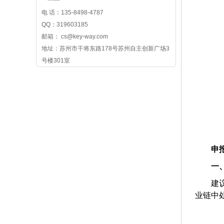
电 话：135-8498-4787
QQ：319603185
邮箱： cs@key-way.com
地址：苏州市干将东路178号苏州自主创新广场3
号楼301室
申
一
建
业链中