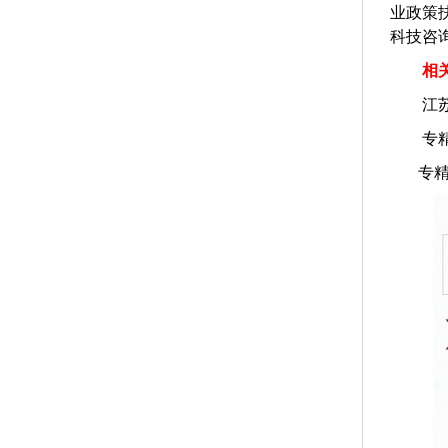
业政策
科技咨
相
江
专
专