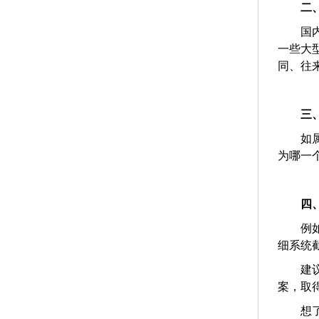
二
国
一些大
同、往
三
如
为哪一
四
例
细系统
建
案，取
想了