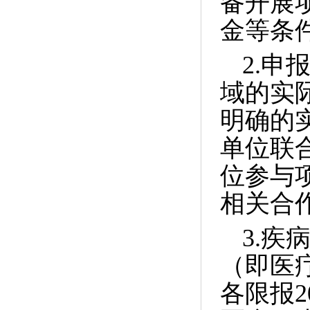
备开展
金等条
2.
申
域的实
明确的
单位联
位参与
相关合
3.
疾
（即医
各限报
2