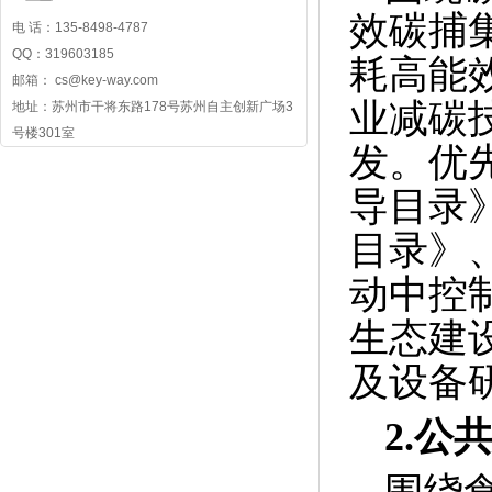
效碳捕
电 话：135-8498-4787
QQ：319603185
耗高能
邮箱： cs@key-way.com
业减碳
地址：苏州市干将东路178号苏州自主创新广场3
号楼301室
发。优
导目录
目录》
动中控
生态建
及设备
2.
公