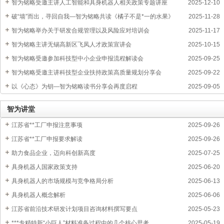
顾与展望
智为铭略受邀主讲人工智能和具身机器人相关政策专题讲座
2025-12-10
破“墙”而出，寻回自我—智为铭略共读《橘子不是*一的水果》
2025-11-28
智为铭略举办关于研发合规管理以及风险应对培训会
2025-11-17
智为铭略主讲无锡高新区飞凤人才政策宣讲会
2025-10-15
智为铭略受邀参加科技型中小企业申报流程解读会
2025-09-25
智为铭略受邀主讲科技型企业扶持政策高质量规划分享会
2025-09-22
以《心态》为钥—智为铭略读书分享会再度启程
2025-09-05
智为讲堂
江苏省**工厂申报注意事项
2025-09-26
江苏省**工厂申报要求解读
2025-09-26
助力食品企业，迈向科创新高度
2025-07-25
具身机器人国家政策支持
2025-06-20
具身机器人的市场规模与竞争格局分析
2025-06-13
具身机器人概念解析
2025-06-06
江苏省前沿技术研发计划项目咨询材料撰写要点
2025-05-23
***专精特新“小巨人”材料准备过程中的几个核心思考
2025-05-19