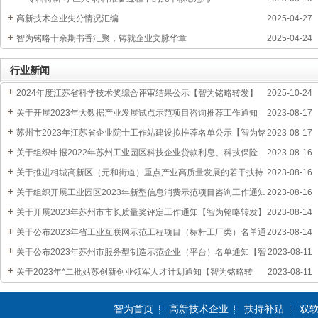
高新技术企业失分情况汇编
2025-04-27
智为铭略十余期书香汇聚，铸就企业文脉华章
2025-04-24
行业新闻
2024年度江苏省科学技术奖综合评审结果公示【智为铭略转发】
2025-10-24
关于开展2023年大数据产业发展试点示范项目咨询推荐工作通知
2023-08-17
【智为铭略转发】
苏州市2023年江苏省企业院士工作站建设拟推荐名单公示【智为铭
2023-08-17
略转发】
关于组织申报2022年苏州工业园区科技企业贷款利息、科技保险
2023-08-16
费、融资担保费和融资租赁费补贴通知
关于推进相城高新区（元和街道）重点产业高质量发展的若干扶持
2023-08-16
政策
关于组织开展工业园区2023年新型信息消费示范项目咨询工作通知
2023-08-16
【智为铭略转发】
关于开展2023年苏州市市长质量奖评定工作通知【智为铭略转发】
2023-08-14
关于公布2023年省工业互联网示范工程项目（标杆工厂类）名单通
2023-08-14
知【智为铭略转发】
关于公布2023年苏州市服务型制造示范企业（平台）名单通知【智
2023-08-11
为铭略转发】
关于2023年*二批姑苏创新创业领军人才计划通知【智为铭略转
2023-08-11
发】
智为首页
高新技术企业
扶持补贴
双