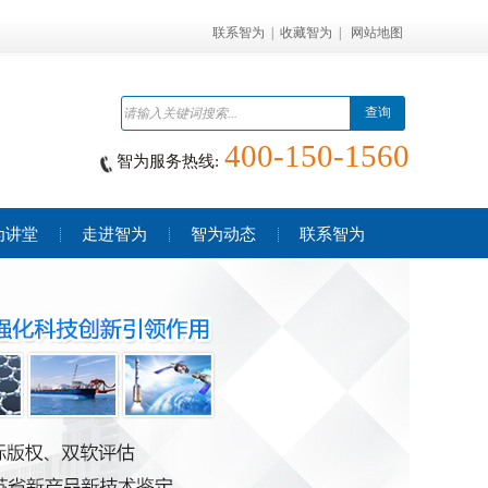
联系智为
|
收藏智为
|
网站地图
查询
400-150-1560
智为服务热线:
为讲堂
走进智为
智为动态
联系智为