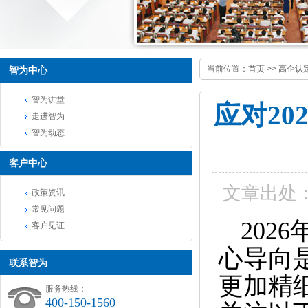
当前位置：
首页
>>
高企认
智为中心
智为讲堂
应对2
走进智为
智为动态
客户中心
文章出处
政策资讯
常见问题
202
客户见证
心导向
联系智为
更加精
服务热线：
400-150-1560