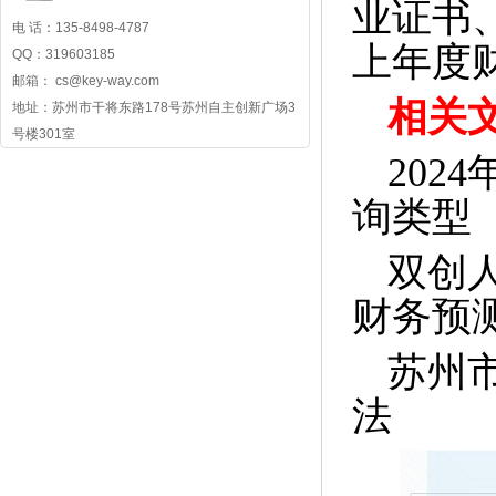
业证书
电 话：135-8498-4787
上年度
QQ：319603185
邮箱： cs@key-way.com
相关
地址：苏州市干将东路178号苏州自主创新广场3
号楼301室
202
询类型
双创
财务预
苏州
法