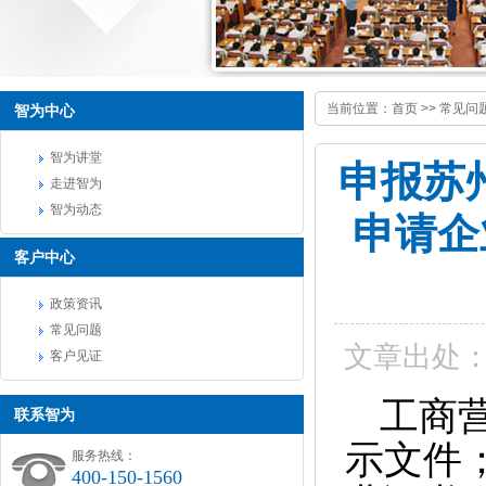
当前位置：
首页
>>
常见问
智为中心
智为讲堂
申报苏
走进智为
智为动态
申请企
客户中心
政策资讯
常见问题
文章出处
客户见证
工商
联系智为
示文件
服务热线：
400-150-1560