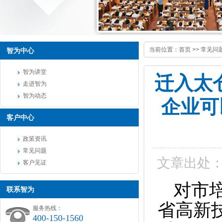
当前位置：
首页
>>
常见问
智为中心
智为讲堂
迁入太
走进智为
智为动态
企业可
客户中心
政策资讯
常见问题
文章出处
客户见证
对市
联系智为
省高新
服务热线：
400-150-1560