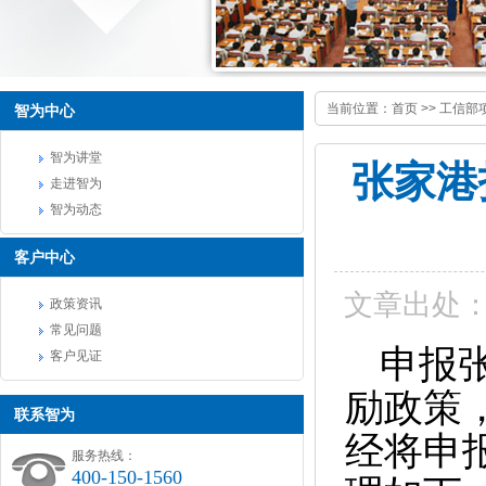
当前位置：
首页
>>
工信部
智为中心
智为讲堂
张家港
走进智为
智为动态
客户中心
文章出处
政策资讯
常见问题
申报
客户见证
励政策
联系智为
经将申
服务热线：
400-150-1560